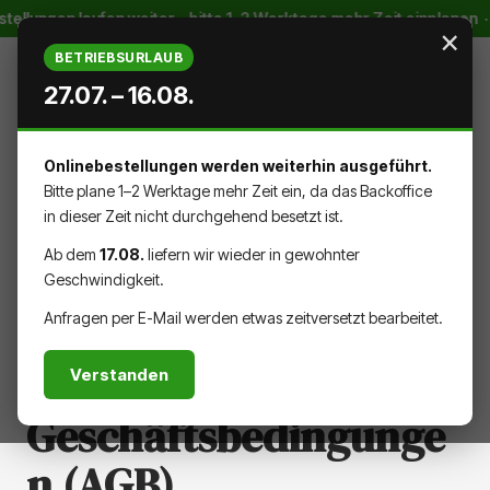
ungen laufen weiter – bitte 1–2 Werktage mehr Zeit einplanen · ab
Zum Hauptinhalt springen
×
BETRIEBSURLAUB
27.07. – 16.08.
Onlinebestellungen werden weiterhin ausgeführt.
WARENK
DU HAST 0 PRODUKTE AUF DEM
Bitte plane 1–2 Werktage mehr Zeit ein, da das Backoffice
in dieser Zeit nicht durchgehend besetzt ist.
Ab dem
17.08.
liefern wir wieder in gewohnter
Geschwindigkeit.
AGB
Anfragen per E-Mail werden etwas zeitversetzt bearbeitet.
Allgemeine
Verstanden
Geschäftsbedingunge
n (AGB)