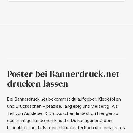
glattem Papier und reißfestUnsere wasserfesten Poster
sind aus synthetischem Material und mit UV-Tinten
bedruckt. Hierdurch erscheint das Poster glatt und ist es
reißfest. Wünschen Sie ein Papierposter? Wählen Sie dann
aus unseren Reklamepostern, großen Postern,
Leuchtkastenpostern oder selbstklebenden Postern.
Poster bei Bannerdruck.net
drucken lassen
Bei Bannerdruck.net bekommst du aufkleber, Klebefolien
und Drucksachen – präzise, langlebig und vielseitig. Als
Teil von Aufkleber & Drucksachen findest du hier genau
das Richtige für deinen Einsatz. Du konfigurierst dein
Produkt online, lädst deine Druckdatei hoch und erhältst es