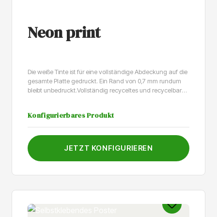
Neon print
Die weiße Tinte ist für eine vollständige Abdeckung auf die
gesamte Platte gedruckt. Ein Rand von 0,7 mm rundum
bleibt unbedruckt.Vollständig recyceltes und recycelbares
4mm-PVC. Für den Innen- und Außenbereich geeignet.Die
Platte behält ihr mattes Aussehen und erhält keinen
Konfigurierbares Produkt
zusätzlichen SchutzMit dieser Beschichtung wir Ihr Druck
zusätzlich gerschützt. Bitte beachten: Wir arbeiten mit
einer neuen Beschichtung. Diese gibt dem Paneel eine
glatte Erscheinung.Der Druck wird mit einer leicht
JETZT KONFIGURIEREN
strukturierten, glänzenden Beschichtung versehen, die
Schutz bietet und zusätzlichen Halt verleiht, sodass er
auch auf Böden verwendet werden kann.