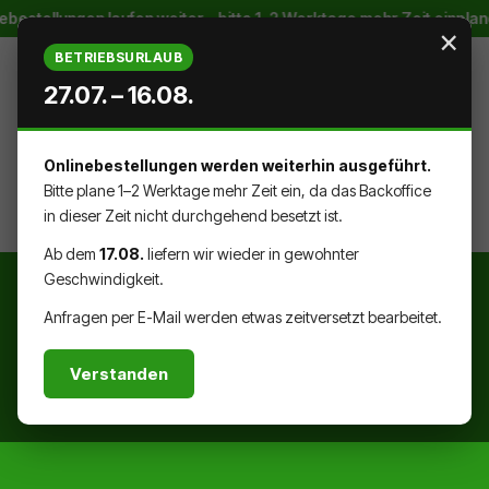
estellungen laufen weiter – bitte 1–2 Werktage mehr Zeit einplane
Zum Hauptinhalt springen
×
BETRIEBSURLAUB
27.07. – 16.08.
Onlinebestellungen werden weiterhin ausgeführt.
WARENK
DU HAST 0 PRODUKTE AUF DEM
Bitte plane 1–2 Werktage mehr Zeit ein, da das Backoffice
in dieser Zeit nicht durchgehend besetzt ist.
Ab dem
17.08.
liefern wir wieder in gewohnter
Geschwindigkeit.
Anfragen per E-Mail werden etwas zeitversetzt bearbeitet.
Verstanden