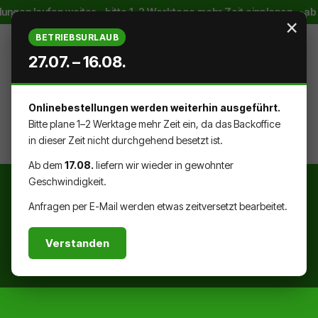
 laufen weiter – bitte 1–2 Werktage mehr Zeit einplanen · ab 17.0
Zum Hauptinhalt springen
×
BETRIEBSURLAUB
27.07. – 16.08.
Onlinebestellungen werden weiterhin ausgeführt.
WARENK
DU HAST 0 PRODUKTE AUF DEM
Bitte plane 1–2 Werktage mehr Zeit ein, da das Backoffice
in dieser Zeit nicht durchgehend besetzt ist.
Ab dem
17.08.
liefern wir wieder in gewohnter
Geschwindigkeit.
Anfragen per E-Mail werden etwas zeitversetzt bearbeitet.
Verstanden