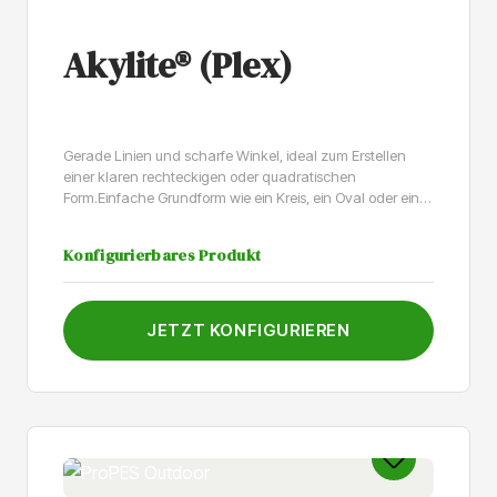
Das Material lässt sich leicht bohren, da es nicht hart
ist.Achtung: Bei Bestellungen mit Bohrlöchern kann
Restmaterial zurückbleiben. Dieses lässt sich leicht durch
Akylite® (Plex)
Herausdrücken entfernen.
Gerade Linien und scharfe Winkel, ideal zum Erstellen
einer klaren rechteckigen oder quadratischen
Form.Einfache Grundform wie ein Kreis, ein Oval oder ein
Rechteck mit abgerundeten Ecken.Buchstaben, Zahlen
oder Firmenlogo als einzelne Zeichen oder als
Konfigurierbares Produkt
Ausschnitte.Wir wählen die am besten geeignete
Verpackungsmethode für eine sorglose Lieferung an Ihre
Kunde.Die Rollenbreite beträgt 25 mm, die Rollenlänge
25m.
JETZT KONFIGURIEREN