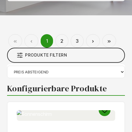
Seite
Seite
Seite
1
2
3
PRODUKTE FILTERN
Konfigurierbare Produkte