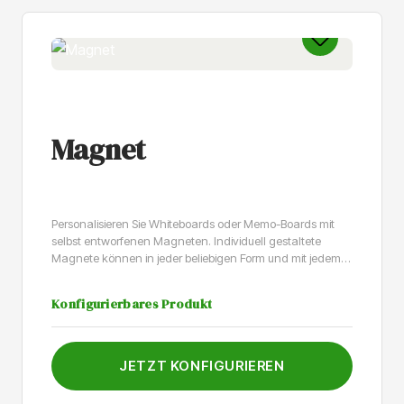
Magnet
Personalisieren Sie Whiteboards oder Memo-Boards mit
selbst entworfenen Magneten. Individuell gestaltete
Magnete können in jeder beliebigen Form und mit jedem
gewünschten Bild bestellt werden. Von Familienfotos auf
einem Familienplaner oder Memo-Board bis hin zu den
Konfigurierbares Produkt
Fotos Ihrer Kollegen auf dem Whiteboard im Büro. Alles ist
möglich! Zwei MagnetartenWählen Sie aus 2
Magnetarten: beschreibbare oder extra stark. Der
beschreibbare Magnet besteht aus einer 0,5 mm starken
JETZT KONFIGURIEREN
Magnetfolie mit einem hochglänzenden Whiteboard-
Laminat. Diese Laminatschicht macht den Magneten mit