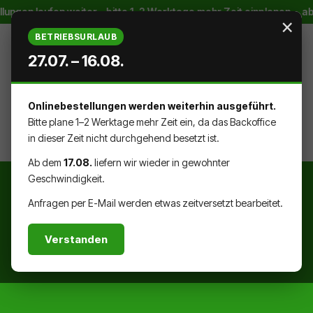
n laufen weiter – bitte 1–2 Werktage mehr Zeit einplanen · ab 17.
Zum Hauptinhalt springen
×
BETRIEBSURLAUB
27.07. – 16.08.
Onlinebestellungen werden weiterhin ausgeführt.
WARENK
DU HAST 0 PRODUKTE AUF DEM
Bitte plane 1–2 Werktage mehr Zeit ein, da das Backoffice
in dieser Zeit nicht durchgehend besetzt ist.
Ab dem
17.08.
liefern wir wieder in gewohnter
Geschwindigkeit.
Anfragen per E-Mail werden etwas zeitversetzt bearbeitet.
Verstanden