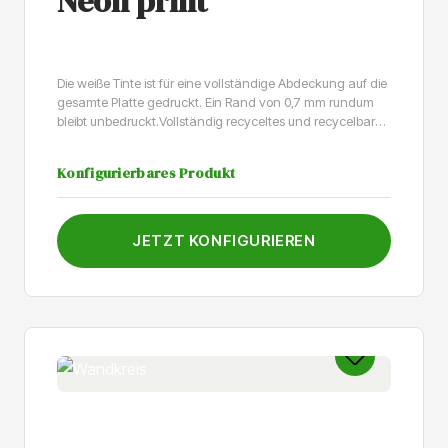
Neon print
Die weiße Tinte ist für eine vollständige Abdeckung auf die
gesamte Platte gedruckt. Ein Rand von 0,7 mm rundum
bleibt unbedruckt.Vollständig recyceltes und recycelbares
4mm-PVC. Für den Innen- und Außenbereich geeignet.Die
Platte behält ihr mattes Aussehen und erhält keinen
Konfigurierbares Produkt
zusätzlichen SchutzMit dieser Beschichtung wir Ihr Druck
zusätzlich gerschützt. Bitte beachten: Wir arbeiten mit
einer neuen Beschichtung. Diese gibt dem Paneel eine
glatte Erscheinung.Der Druck wird mit einer leicht
JETZT KONFIGURIEREN
strukturierten, glänzenden Beschichtung versehen, die
Schutz bietet und zusätzlichen Halt verleiht, sodass er
auch auf Böden verwendet werden kann.