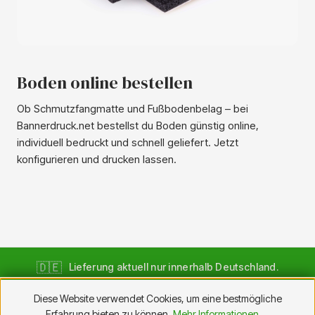
Boden online bestellen
Ob Schmutzfangmatte und Fußbodenbelag – bei
Bannerdruck.net bestellst du Boden günstig online,
individuell bedruckt und schnell geliefert. Jetzt
konfigurieren und drucken lassen.
🇩🇪
Lieferung aktuell nur innerhalb Deutschland.
Internationale Bestellungen (AT · CH · EU) bitte per Mail an
Diese Website verwendet Cookies, um eine bestmögliche
info@bannerdruck.net
Erfahrung bieten zu können.
Mehr Informationen ...