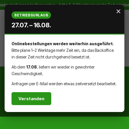
estellungen laufen weiter – bitte 1–2 Werktage mehr Zeit einplane
Zum Hauptinhalt springen
×
BETRIEBSURLAUB
27.07. – 16.08.
Onlinebestellungen werden weiterhin ausgeführt.
WARENK
DU HAST 0 PRODUKTE AUF DEM
Bitte plane 1–2 Werktage mehr Zeit ein, da das Backoffice
in dieser Zeit nicht durchgehend besetzt ist.
Ab dem
17.08.
liefern wir wieder in gewohnter
Geschwindigkeit.
Anfragen per E-Mail werden etwas zeitversetzt bearbeitet.
Verstanden