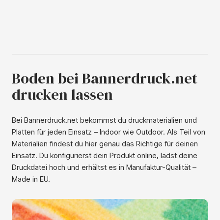
doppelseitigem Klebeband oder Leim befestigt werden.
Fallen Sie 28 % mehr auf mit Neon-Print Verleihen Sie
Ihrem Design einen kräftigen und energiegeladenen Look
mit Neon-Druck. Immer mehr Kunden suchen nach
Möglichkeiten, wirklich aufzufallen. Eye-Tracking-
Forschung von Unravel Research zeigt, dass Neonfarben
bis zu 28 % mehr Aufmerksamkeit erzeugen als andere
Farben. Neon-Prints funktionieren hervorragend auf
Boden bei Bannerdruck.net
Messen, Events, im Einzelhandel oder in sozialen Medien.
drucken lassen
Bei Bannerdruck.net bekommst du druckmaterialien und
Platten für jeden Einsatz – Indoor wie Outdoor. Als Teil von
Materialien findest du hier genau das Richtige für deinen
Einsatz. Du konfigurierst dein Produkt online, lädst deine
Druckdatei hoch und erhältst es in Manufaktur-Qualität –
Made in EU.