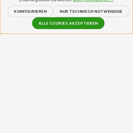
KONFIGURIEREN
NUR TECHNISCH NOTWENDIGE
ALLE COOKIES AKZEPTIEREN
Wir sind dein Experte für Großformatdruck und mobile
Displaylösungen. Seit über 20 Jahren sind wir im Druckbereich
unterwegs und wissen genau, worauf es ankommt – Material,
Druckqualität, schnelle Lieferung.
SHOP
Startseite
Alle Produkte
Warenkorb