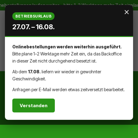
estellungen laufen weiter – bitte 1–2 Werktage mehr Zeit einplane
Zum Hauptinhalt springen
×
BETRIEBSURLAUB
27.07. – 16.08.
Onlinebestellungen werden weiterhin ausgeführt.
WARENK
DU HAST 0 PRODUKTE AUF DEM
Bitte plane 1–2 Werktage mehr Zeit ein, da das Backoffice
in dieser Zeit nicht durchgehend besetzt ist.
Ab dem
17.08.
liefern wir wieder in gewohnter
Geschwindigkeit.
Anfragen per E-Mail werden etwas zeitversetzt bearbeitet.
Verstanden