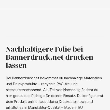
schließlich ist die Folie deutlich günstiger als andere PVC-
freie Folien.Häufigste AnwendungenDie Folie wird u. a. als
Fensteraufkleber und Vinyl-Aufkleber verwendet. Ihr
Kunde kann die Folie sowohl für Innen- als auch für
Außenanwendungen verwenden.
Nachhaltigere Folie bei
Bannerdruck.net drucken
lassen
Bei Bannerdruck.net bekommst du nachhaltige Materialien
und Druckprodukte – recycelt, PVC-frei und
ressourcenschonend. Als Teil von Nachhaltig findest du
hier genau das Richtige für deinen Einsatz. Du konfigurierst
dein Produkt online, lädst deine Druckdatei hoch und
erhältst es in Manufaktur-Qualität – Made in EU.