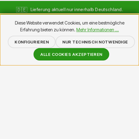
🇩🇪
Lieferung aktuell nur innerhalb Deutschland.
Internationale Bestellungen (AT · CH · EU) bitte per Mail an
Diese Website verwendet Cookies, um eine bestmögliche
info@bannerdruck.net
Erfahrung bieten zu können.
Mehr Informationen ...
KONFIGURIEREN
NUR TECHNISCH NOTWENDIGE
ALLE COOKIES AKZEPTIEREN
Wir sind dein Experte für Großformatdruck und mobile
Displaylösungen. Seit über 20 Jahren sind wir im Druckbereich
unterwegs und wissen genau, worauf es ankommt – Material,
Druckqualität, schnelle Lieferung.
SHOP