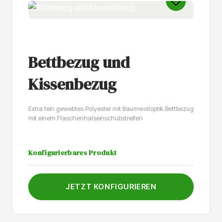
erhältlich, darunter das langlebige und
umweltfreundliche Sign Again. Das Format ist 26,5 cm
hoch und 9 cm breit.
Bettbezug und
Kissenbezug
Extra fein gewebtes Polyester mit Baumwolloptik.Bettbezug
mit einem Flaschenhalseinschubstreifen
Konfigurierbares Produkt
JETZT KONFIGURIEREN