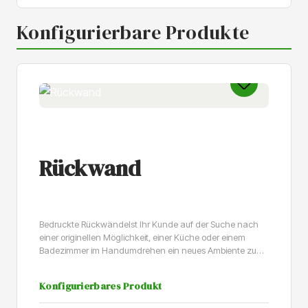
Konfigurierbare Produkte
Rückwand
Bedruckte RückwändeIst Ihr Kunde auf der Suche nach
einer originellen Möglichkeit, einer Küche oder einem
Badezimmer im Handumdrehen ein neues Ambiente zu
verleihen? Dann ist die personalisierte Rückwand genau
die richtige Lösung. Die Rückwand kann in einem Stück
Konfigurierbares Produkt
mit einem maximalen Druckformat von 146 cm x 301 cm
geliefert werden.Sign AgainWenn Sie einen einzigartigen