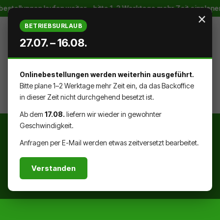
ellungen laufen weiter – bitte 1–2 Werktage mehr Zeit einplanen ·
Zum Hauptinhalt springen
×
BETRIEBSURLAUB
27.07. – 16.08.
Onlinebestellungen werden weiterhin ausgeführt.
WARENK
DU HAST 0 PRODUKTE AUF DEM
Bitte plane 1–2 Werktage mehr Zeit ein, da das Backoffice
in dieser Zeit nicht durchgehend besetzt ist.
Ab dem
17.08.
liefern wir wieder in gewohnter
Geschwindigkeit.
Anfragen per E-Mail werden etwas zeitversetzt bearbeitet.
Verstanden