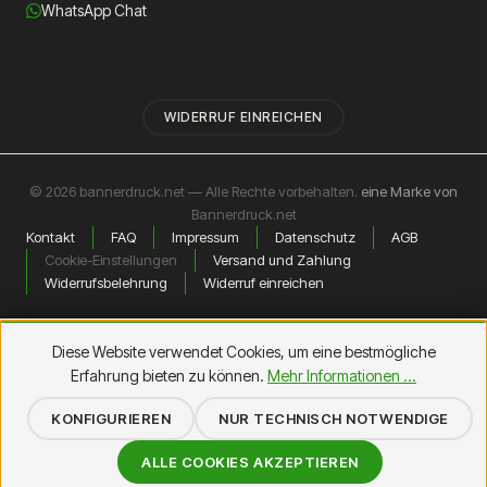
WhatsApp Chat
WIDERRUF EINREICHEN
© 2026 bannerdruck.net — Alle Rechte vorbehalten.
eine Marke von
Bannerdruck.net
Kontakt
FAQ
Impressum
Datenschutz
AGB
Cookie-Einstellungen
Versand und Zahlung
Widerrufsbelehrung
Widerruf einreichen
Diese Website verwendet Cookies, um eine bestmögliche
Erfahrung bieten zu können.
Mehr Informationen ...
KONFIGURIEREN
NUR TECHNISCH NOTWENDIGE
ALLE COOKIES AKZEPTIEREN