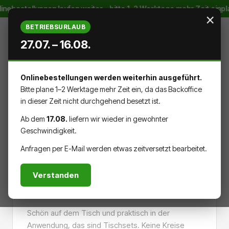
inebestellungen laufen weiter – bitte 1–2 Werktage mehr Zeit einp
Zum Hauptinhalt springen
×
BETRIEBSURLAUB
27.07. – 16.08.
Onlinebestellungen werden weiterhin ausgeführt.
WARENK
DU HAST 0 PRODUKTE AUF DEM
Bitte plane 1–2 Werktage mehr Zeit ein, da das Backoffice
in dieser Zeit nicht durchgehend besetzt ist.
Ab dem
17.08.
liefern wir wieder in gewohnter
Geschwindigkeit.
EINRICHTUNG
HAUS & GASTRO
Anfragen per E-Mail werden etwas zeitversetzt bearbeitet.
Verstanden
Tischsets
Schön auf dem Tisch und praktisch in der
Anwendung, das sind Tischsets. Keine Kreise