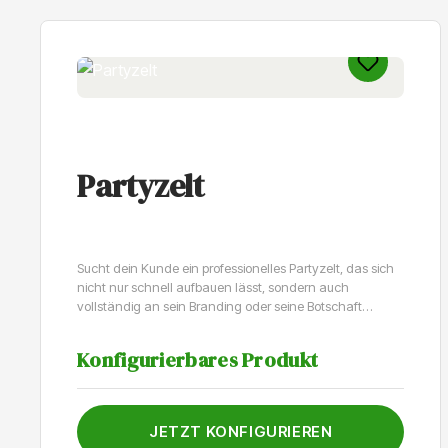
Partyzelt
Sucht dein Kunde ein professionelles Partyzelt, das sich
nicht nur schnell aufbauen lässt, sondern auch
vollständig an sein Branding oder seine Botschaft
angepasst werden kann? Dann ist ein vollständig
personalisierbares Partyzelt die richtige Wahl.Schneller
Konfigurierbares Produkt
Aufbau dank ScherensystemDas Partyzelt ist 3 x 3 Meter
groß und verfügt über ein robustes Scherensystem. Es
gibt also keine losen Stangen oder komplizierte
Konstruktionen: Das Zelt steht in wenigen Minuten. Achte
JETZT KONFIGURIEREN
darauf, dass der Aufbau von zwei Personen