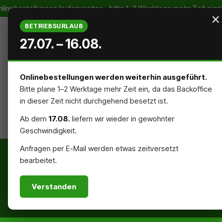
stellungen laufen weiter – bitte 1–2 Werktage mehr Zeit einplanen
m Hauptinhalt springen
Zur Suche springen
Zur Hauptnavigation springen
×
BETRIEBSURLAUB
27.07. – 16.08.
Onlinebestellungen werden weiterhin ausgeführt.
Bitte plane 1–2 Werktage mehr Zeit ein, da das Backoffice
STARTSEITE
AUSSENREKLAME
INNENREKLAME
in dieser Zeit nicht durchgehend besetzt ist.
Ab dem
17.08.
liefern wir wieder in gewohnter
NACHHALTIG
ZUBEHÖR
Geschwindigkeit.
Anfragen per E-Mail werden etwas zeitversetzt
bearbeitet.
Verstanden