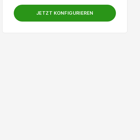
Hausmarke mit einem Druckdurchscheinen von 94 %
JETZT KONFIGURIEREN