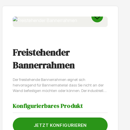
Freistehender
Bannerrahmen
Der freistehende Bannerrahmen eignet sich
hervorragend für Bannermaterial dass Sie nicht an der
Wand befestigen möchten oder können. Der industrielle
Look und die einfache Montage der soliden Konstruktion
machen den Bannerrahmen zu einem sehr beliebten
Konfigurierbares Produkt
Produkt. Sie haben die Wahl aus einr quadratischen oder
einer rechteckigen Basis und unseren 8
unterschiedlichen vorgegebenen Formaten. Sollten Sie
ein anderes Format wünschen, können Sie gerne über
JETZT KONFIGURIEREN
unseren Kundendienst ein Angebot anfragen.Gefertigt