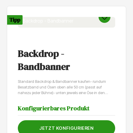
Tipp
Backdrop -
Bandbanner
Standard Backdrop & Bandbanner kaufen- rundum
Besatzband und Ösen oben alle 50 cm (passt auf
nahezu jeder Bühne)- unten jeweils eine Öse in den
Ecken- B1 schwer entflammbar auch nach dem
Druck Bühnenbilder – Der Schlüssel für unvergessliche
Konfigurierbares Produkt
AuftritteEin professionelles Bühnenbild oder ein
hochwertiges Bandbanner ist mehr als nur Dekoration –
es schafft Atmosphäre, verstärkt die Wirkung der Musik
und sorgt für einen unvergesslichen Auftritt. Ob bei
JETZT KONFIGURIEREN
Konzerten, Festivals oder Tourneen: Mit einem