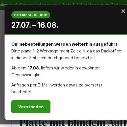
ebestellungen laufen weiter – bitte 1–2 Werktage mehr Zeit einpla
m Hauptinhalt springen
Zur Suche springen
Zur Hauptnavigation springen
×
BETRIEBSURLAUB
27.07. – 16.08.
Onlinebestellungen werden weiterhin ausgeführt.
Bitte plane 1–2 Werktage mehr Zeit ein, da das Backoffice
STARTSEITE
AUSSENREKLAME
INNENREKLAME
in dieser Zeit nicht durchgehend besetzt ist.
Ab dem
17.08.
liefern wir wieder in gewohnter
NACHHALTIG
ZUBEHÖR
Geschwindigkeit.
Anfragen per E-Mail werden etwas zeitversetzt
bearbeitet.
EINRICHTUNG
HAUS & GASTRO
Verstanden
Platte mit blindem Au