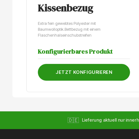
Kissenbezug
Extra fein gewebtes Polyester mit
Baumwolloptik.Bettbezug mit einem
Flaschenhalseinschubstreifen
Konfigurierbares Produkt
JETZT KONFIGURIEREN
🇩🇪
Lieferung aktuell nur innerh