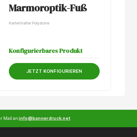
Marmoroptik-Fuß
Der
Kartenhalter Polystone
K
Konfigurierbares Produkt
JETZT KONFIGURIEREN
er Mail an
info@bannerdruck.net