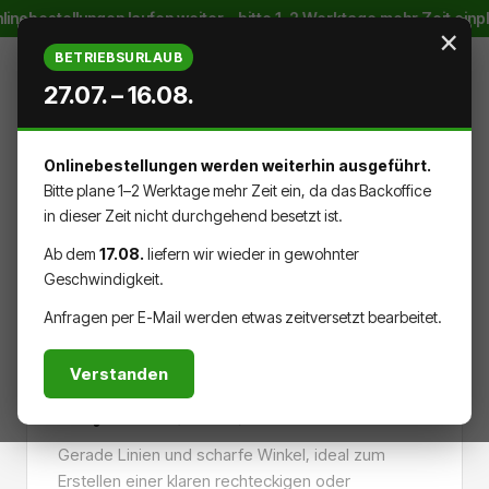
linebestellungen laufen weiter – bitte 1–2 Werktage mehr Zeit ein
Zum Hauptinhalt springen
×
BETRIEBSURLAUB
27.07. – 16.08.
Onlinebestellungen werden weiterhin ausgeführt.
WARENK
DU HAST 0 PRODUKTE AUF DEM
Bitte plane 1–2 Werktage mehr Zeit ein, da das Backoffice
in dieser Zeit nicht durchgehend besetzt ist.
Ab dem
17.08.
liefern wir wieder in gewohnter
Geschwindigkeit.
MATERIALIEN
PLATTEN
Anfragen per E-Mail werden etwas zeitversetzt bearbeitet.
Verstanden
Akylite® (Plex)
Gerade Linien und scharfe Winkel, ideal zum
Erstellen einer klaren rechteckigen oder