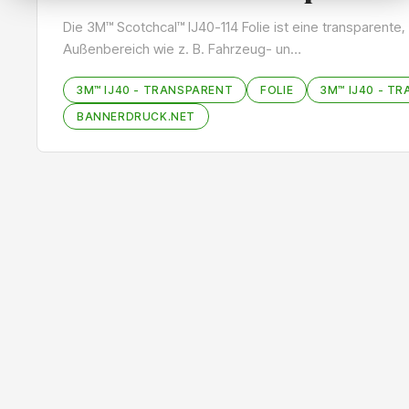
Die 3M™ Scotchcal™ IJ40-114 Folie ist eine transparente
Außenbereich wie z. B. Fahrzeug- un…
3M™ IJ40 - TRANSPARENT
FOLIE
3M™ IJ40 - T
BANNERDRUCK.NET
Bildergalerie überspringen