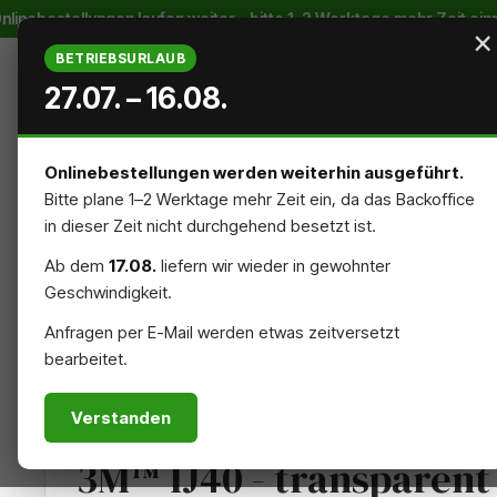
nebestellungen laufen weiter – bitte 1–2 Werktage mehr Zeit einpl
m Hauptinhalt springen
Zur Suche springen
Zur Hauptnavigation springen
×
BETRIEBSURLAUB
27.07. – 16.08.
Onlinebestellungen werden weiterhin ausgeführt.
Bitte plane 1–2 Werktage mehr Zeit ein, da das Backoffice
STARTSEITE
AUSSENREKLAME
INNENREKLAME
in dieser Zeit nicht durchgehend besetzt ist.
Ab dem
17.08.
liefern wir wieder in gewohnter
NACHHALTIG
ZUBEHÖR
Geschwindigkeit.
Anfragen per E-Mail werden etwas zeitversetzt
bearbeitet.
MATERIALIEN
FOLIE
Verstanden
3M™ IJ40 - transparent