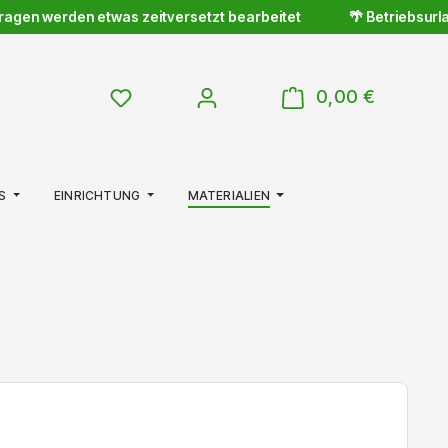
gen werden etwas zeitversetzt bearbeitet
🌴 Betriebsurlaub 
WARENKOR
DU HAST 0 PRODUKTE AUF DEM MERKZETTE
0,00 €
S
EINRICHTUNG
MATERIALIEN