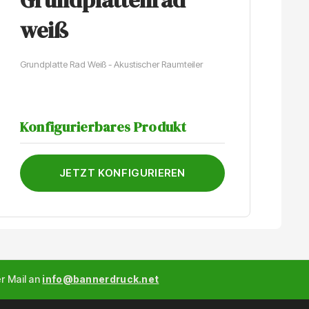
weiß
Ku
Grundplatte Rad Weiß - Akustischer Raumteiler
K
Konfigurierbares Produkt
JETZT KONFIGURIEREN
er Mail an
info@bannerdruck.net