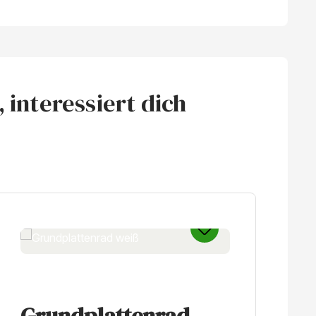
 interessiert dich
Grundplattenrad
R