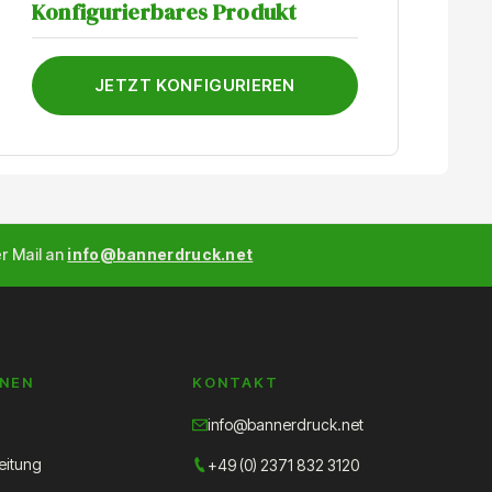
K
Konfigurierbares Produkt
JETZT KONFIGURIEREN
er Mail an
info@bannerdruck.net
ONEN
KONTAKT
info@bannerdruck.net
eitung
+49 (0) 2371 832 3120