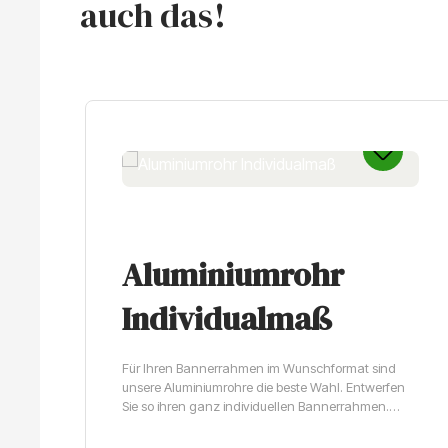
auch das!
Produktgalerie überspringen
Aluminiumrohr
Individualmaß
Für Ihren Bannerrahmen im Wunschformat sind
unsere Aluminiumrohre die beste Wahl. Entwerfen
Sie so ihren ganz individuellen Bannerrahmen.
Lieferbar innerhalb von 4 Werktagen.Qualitativ
hochwertige Aluminiumrohre für Ihre