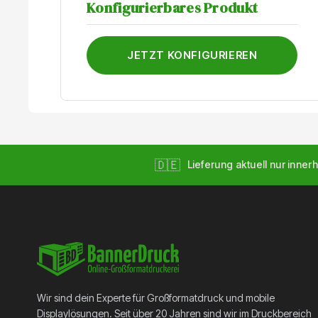
Konfigurierbares Produkt
Bannerrahmen. In einer Länge bis 400 cm an
einem Stück lieferbar. Die Rohre haben einen
Durchmesser von 42.2 mm und eine Wandstärke
von 2 mm. Sie können wahlweise Ihre Bestellung
JETZT KONFIGURIEREN
mit z.B. Kuppelmuffen, Wandbefestigungen oder
Scharniestücken erweitern.
🇩🇪
Lieferung aktuell nur innerh
Wir sind dein Experte für Großformatdruck und mobile
Displaylösungen. Seit über 20 Jahren sind wir im Druckbereich