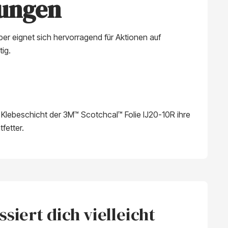
dungen
er eignet sich hervorragend für Aktionen auf
ig.
e Klebeschicht der 3M™ Scotchcal™ Folie IJ20-10R ihre
fetter.
siert dich vielleicht