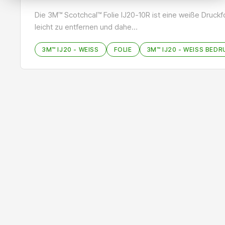
Die 3M™ Scotchcal™ Folie IJ20-10R ist eine weiße Druc
leicht zu entfernen und dahe…
3M™ IJ20 - WEISS
FOLIE
3M™ IJ20 - WEISS BEDR
Bildergalerie überspringen