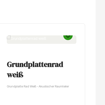
Grundplattenrad
R
weiß
Ku
Grundplatte Rad Weiß - Akustischer Raumteiler