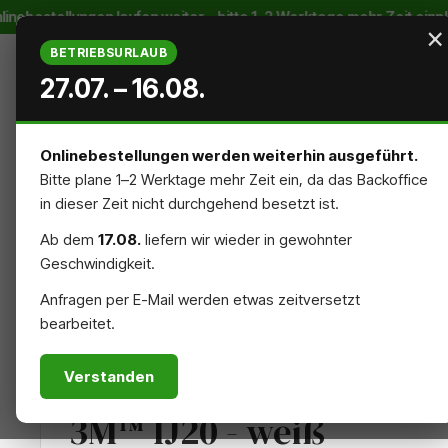
ebestellungen laufen weiter – bitte 1–2 Werktage mehr Zeit einpla
m Hauptinhalt springen
Zur Suche springen
Zur Hauptnavigation springen
×
BETRIEBSURLAUB
27.07. – 16.08.
Onlinebestellungen werden weiterhin ausgeführt.
Bitte plane 1–2 Werktage mehr Zeit ein, da das Backoffice
STARTSEITE
AUSSENREKLAME
INNENREKLAME
in dieser Zeit nicht durchgehend besetzt ist.
Ab dem
17.08.
liefern wir wieder in gewohnter
NACHHALTIG
ZUBEHÖR
Geschwindigkeit.
Anfragen per E-Mail werden etwas zeitversetzt
bearbeitet.
MATERIALIEN
FOLIE
Verstanden
3M™ IJ20 - weiß