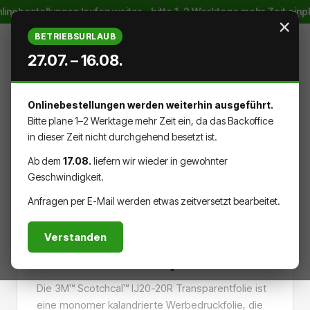
linebestellungen laufen weiter – bitte 1–2 Werktage mehr Zeit ein
Zum Hauptinhalt springen
×
BETRIEBSURLAUB
27.07. – 16.08.
Onlinebestellungen werden weiterhin ausgeführt.
WARENK
DU HAST 0 PRODUKTE AUF DEM
Bitte plane 1–2 Werktage mehr Zeit ein, da das Backoffice
in dieser Zeit nicht durchgehend besetzt ist.
Ab dem
17.08.
liefern wir wieder in gewohnter
Geschwindigkeit.
MATERIALIEN
FOLIE
Anfragen per E-Mail werden etwas zeitversetzt bearbeitet.
Verstanden
3M™ IJ20 - transparent
Die 3M™ Scotchcal™ IJ20-20R Transparentfolie ist
eine monomer kalandrierte Werbedruckfolie, die