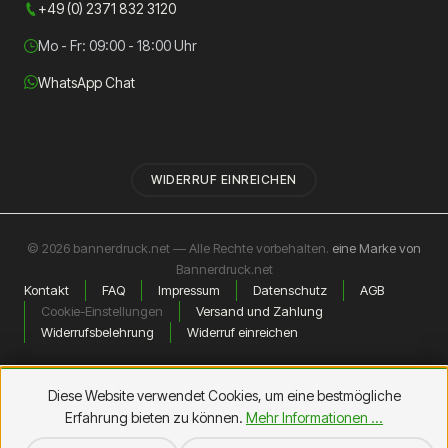
+49 (0) 2371 832 3120
Mo - Fr: 09:00 - 18:00 Uhr
WhatsApp Chat
WIDERRUF EINREICHEN
© 2026 bannerdruck.net — Alle Rechte vorbehalten.
eine Marke von
Bannerdruck.net
Kontakt
FAQ
Impressum
Datenschutz
AGB
Cookie-Einstellungen
Versand und Zahlung
Widerrufsbelehrung
Widerruf einreichen
Diese Website verwendet Cookies, um eine bestmögliche
Erfahrung bieten zu können.
Mehr Informationen ...