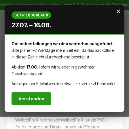
linebestellungen laufen weiter – bitte 1–2 Werktage mehr Zeit ein
Zum Hauptinhalt springen
×
BETRIEBSURLAUB
27.07. – 16.08.
Onlinebestellungen werden weiterhin ausgeführt.
WARENK
DU HAST 0 PRODUKTE AUF DEM
Bitte plane 1–2 Werktage mehr Zeit ein, da das Backoffice
in dieser Zeit nicht durchgehend besetzt ist.
Ab dem
17.08.
liefern wir wieder in gewohnter
Geschwindigkeit.
MATERIALIEN
WANDVERKLEIDUNG
Anfragen per E-Mail werden etwas zeitversetzt bearbeitet.
Verstanden
WalltexPro®
WalltexPro® bedruckenWalltexPro® ist ein PVC-
freies, mattes und kratz- sowie stoßfestes