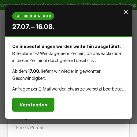
linebestellungen laufen weiter – bitte 1–2 Werktage mehr Zeit ein
Zum Hauptinhalt springen
×
BETRIEBSURLAUB
27.07. – 16.08.
Onlinebestellungen werden weiterhin ausgeführt.
WARENK
DU HAST 0 PRODUKTE AUF DEM
Bitte plane 1–2 Werktage mehr Zeit ein, da das Backoffice
in dieser Zeit nicht durchgehend besetzt ist.
Ab dem
17.08.
liefern wir wieder in gewohnter
Geschwindigkeit.
ZUBEHÖR
Anfragen per E-Mail werden etwas zeitversetzt bearbeitet.
Verstanden
Tapeten Primer
Flexxs Primer