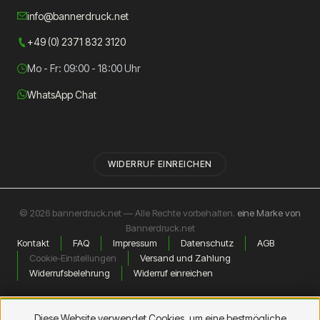
info@bannerdruck.net
+49 (0) 2371 832 3120
Mo - Fr: 09:00 - 18:00 Uhr
WhatsApp Chat
WIDERRUF EINREICHEN
© 2026 bannerdruck.net — Alle Rechte vorbehalten.
eine Marke von
Bannerdruck.net
Kontakt
FAQ
Impressum
Datenschutz
AGB
Cookie-Einstellungen
Versand und Zahlung
Widerrufsbelehrung
Widerruf einreichen
Diese Website verwendet Cookies, um eine bestmögliche