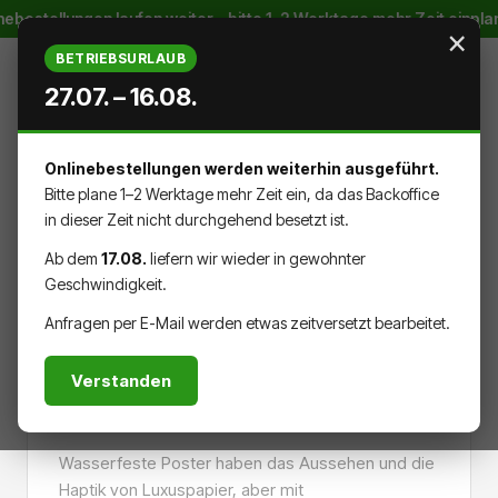
nebestellungen laufen weiter – bitte 1–2 Werktage mehr Zeit einpl
Zum Hauptinhalt springen
×
BETRIEBSURLAUB
27.07. – 16.08.
Onlinebestellungen werden weiterhin ausgeführt.
WARENK
DU HAST 0 PRODUKTE AUF DEM
Bitte plane 1–2 Werktage mehr Zeit ein, da das Backoffice
in dieser Zeit nicht durchgehend besetzt ist.
Ab dem
17.08.
liefern wir wieder in gewohnter
Geschwindigkeit.
AUFKLEBER & DRUCKSACHEN
POSTER
Anfragen per E-Mail werden etwas zeitversetzt bearbeitet.
Verstanden
Wasserfestes Poster
Wasserfeste Poster haben das Aussehen und die
Haptik von Luxuspapier, aber mit