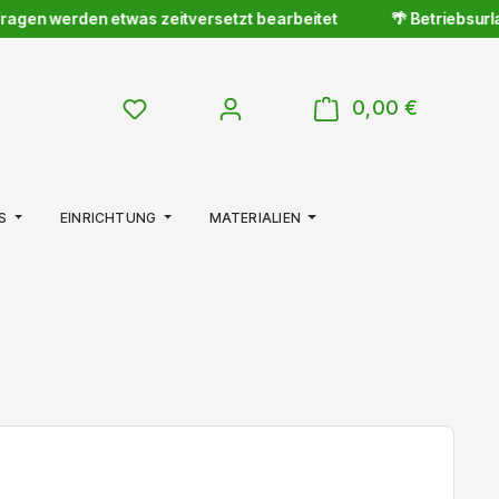
agen werden etwas zeitversetzt bearbeitet
🌴 Betriebsurlaub
WARENKOR
DU HAST 0 PRODUKTE AUF DEM MERKZETTE
0,00 €
S
EINRICHTUNG
MATERIALIEN