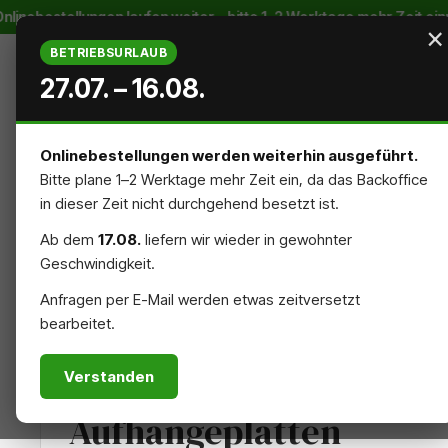
inebestellungen laufen weiter – bitte 1–2 Werktage mehr Zeit einp
m Hauptinhalt springen
Zur Suche springen
Zur Hauptnavigation springen
×
BETRIEBSURLAUB
27.07. – 16.08.
Onlinebestellungen werden weiterhin ausgeführt.
Bitte plane 1–2 Werktage mehr Zeit ein, da das Backoffice
STARTSEITE
AUSSENREKLAME
INNENREKLAME
in dieser Zeit nicht durchgehend besetzt ist.
Ab dem
17.08.
liefern wir wieder in gewohnter
NACHHALTIG
ZUBEHÖR
Geschwindigkeit.
Anfragen per E-Mail werden etwas zeitversetzt
bearbeitet.
ZUBEHÖR
Verstanden
Aufhängeplatten