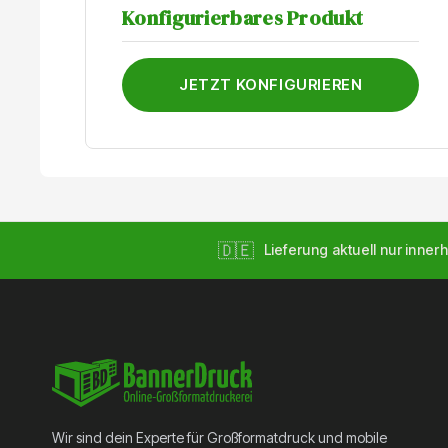
Konfigurierbares Produkt
JETZT KONFIGURIEREN
🇩🇪
Lieferung aktuell nur innerh
Wir sind dein Experte für Großformatdruck und mobile