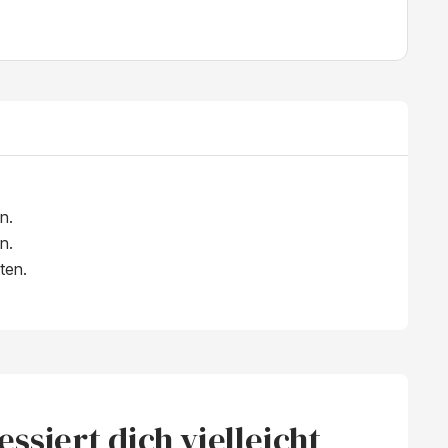
n.
n.
ten.
ssiert dich vielleicht