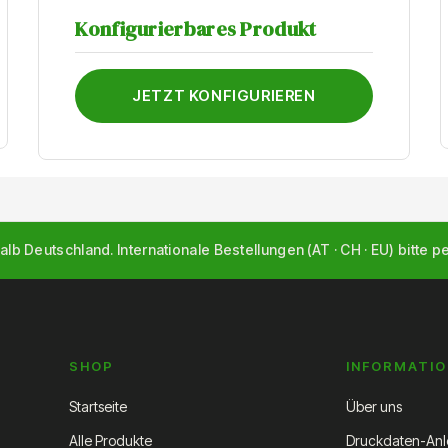
Konfigurierbares Produkt
JETZT KONFIGURIEREN
alb Deutschland. Internationale Bestellungen (AT · CH · EU) bitte p
SHOP
INFORMATI
Startseite
Über uns
Alle Produkte
Druckdaten-Anl