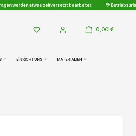
gen werden etwas zeitversetzt bearbeitet
🌴 Betriebsurlaub 
WARENKOR
DU HAST 0 PRODUKTE AUF DEM MERKZETTE
0,00 €
S
EINRICHTUNG
MATERIALIEN