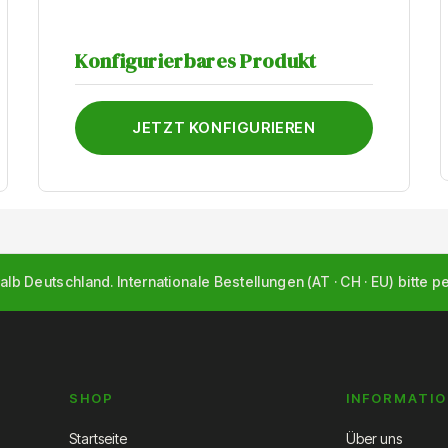
Konfigurierbares Produkt
JETZT KONFIGURIEREN
alb Deutschland. Internationale Bestellungen (AT · CH · EU) bitte p
SHOP
INFORMATI
Startseite
Über uns