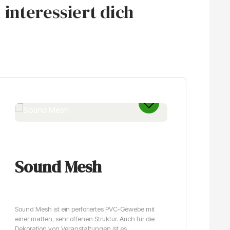
interessiert dich
Sound Mesh
G
Sound Mesh ist ein perforiertes PVC-Gewebe mit
Ver
einer matten, sehr offenen Struktur. Auch für die
Dac
Dekoration von Veranstaltungen ist es
Po