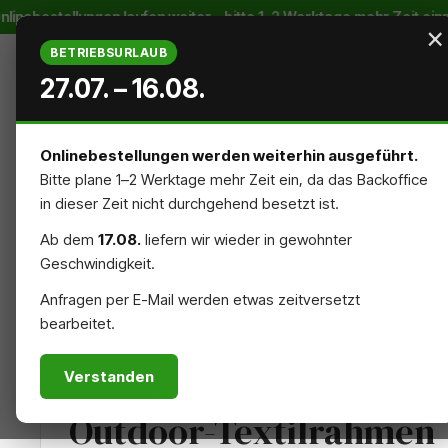
nebestellungen laufen weiter – bitte 1–2 Werktage mehr Zeit einpl
m Hauptinhalt springen
Zur Suche springen
Zur Hauptnavigation springen
×
BETRIEBSURLAUB
27.07. – 16.08.
Onlinebestellungen werden weiterhin ausgeführt.
Bitte plane 1–2 Werktage mehr Zeit ein, da das Backoffice
STARTSEITE
AUSSENREKLAME
INNENREKLAME
in dieser Zeit nicht durchgehend besetzt ist.
Ab dem
17.08.
liefern wir wieder in gewohnter
NACHHALTIG
ZUBEHÖR
Geschwindigkeit.
Anfragen per E-Mail werden etwas zeitversetzt
bearbeitet.
AUSSENREKLAME
BANNERRAHMEN
Verstanden
Outdoor-Textilrahmen