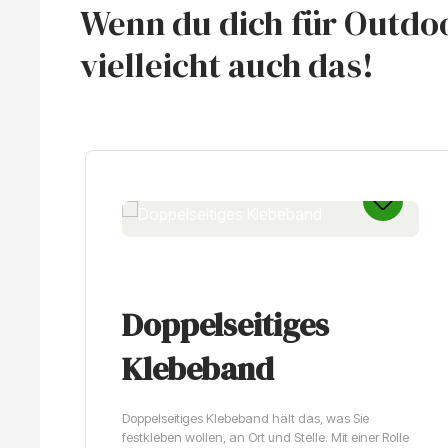
Wenn du dich für Outdoo
vielleicht auch das!
Produktgalerie überspringen
Doppelseitiges
Klebeband
Doppelseitiges Klebeband hält das, was Sie
festkleben wollen, an Ort und Stelle. Mit einer Rolle