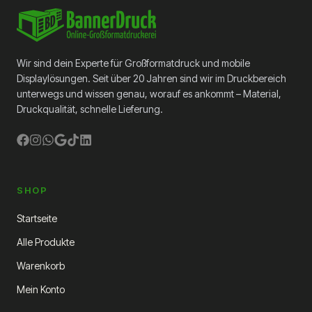
eine Plane größer als 312 cm x 12 m bestellen,
nähen wir die Teile für Sie zusammen. Pläne,
die größer als 5 x 5 Meter sind, werden
gefaltet versendet. Bei Verwendung eines
Tunnels müssen Texte und Logos mindestens
Wir sind dein Experte für Großformatdruck und mobile
2 cm vom Tunnel entfernt sein.
Displaylösungen. Seit über 20 Jahren sind wir im Druckbereich
unterwegs und wissen genau, worauf es ankommt – Material,
Druckqualität, schnelle Lieferung.
SHOP
Startseite
Alle Produkte
Warenkorb
Mein Konto