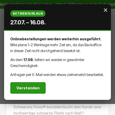
inebestellungen laufen weiter – bitte 1–2 Werktage mehr Zeit einp
Zum Hauptinhalt springen
×
BETRIEBSURLAUB
27.07. – 16.08.
Onlinebestellungen werden weiterhin ausgeführt.
WARENK
DU HAST 0 PRODUKTE AUF DEM
Bitte plane 1–2 Werktage mehr Zeit ein, da das Backoffice
in dieser Zeit nicht durchgehend besetzt ist.
Ab dem
17.08.
liefern wir wieder in gewohnter
Geschwindigkeit.
MATERIALIEN
PLATTEN
Anfragen per E-Mail werden etwas zeitversetzt bearbeitet.
Verstanden
Schwarzes Forex ®
Schwarzes Forex® bestellenSucht dein Kunde eine
hochwertige schwarze Platte nach Maß?