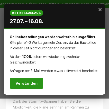
ebestellungen laufen weiter – bitte 1–2 Werktage mehr Zeit einpla
Zum Hauptinhalt springen
×
BETRIEBSURLAUB
27.07. – 16.08.
Onlinebestellungen werden weiterhin ausgeführt.
WARENK
DU HAST 0 PRODUKTE AUF DEM
Bitte plane 1–2 Werktage mehr Zeit ein, da das Backoffice
in dieser Zeit nicht durchgehend besetzt ist.
Ab dem
17.08.
liefern wir wieder in gewohnter
Geschwindigkeit.
ZUBEHÖR
Anfragen per E-Mail werden etwas zeitversetzt bearbeitet.
Verstanden
Stormfix-Spanner
Dank der Stormfix-Spanner haben Sie die
Möglichkeit, die Plane sehr nah am Rahmen zu