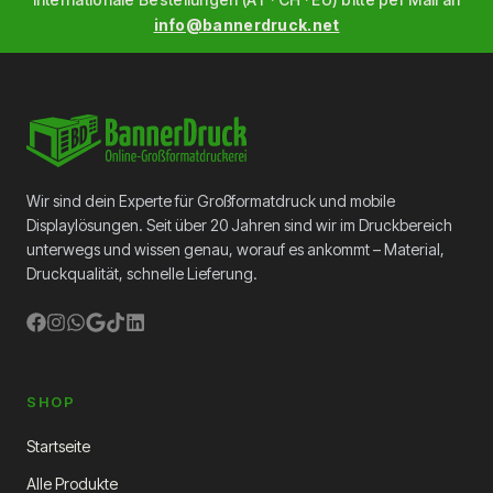
Formaten von einseitigen Tüchern nähen wir
info@bannerdruck.net
die Teile nahtlos zusammen. So erstellen Sie
für Ihre Kunden jedes gewünschte
Format.Zusätzliche InformationenWenn Sie
eine Plane größer als 312 cm x 12 m bestellen,
nähen wir die Teile für Sie zusammen. Pläne,
die größer als 5 x 5 Meter sind, werden
gefaltet versendet. Bei Verwendung eines
Tunnels müssen Texte und Logos mindestens
Wir sind dein Experte für Großformatdruck und mobile
2 cm vom Tunnel entfernt sein.
Displaylösungen. Seit über 20 Jahren sind wir im Druckbereich
unterwegs und wissen genau, worauf es ankommt – Material,
Druckqualität, schnelle Lieferung.
SHOP
Startseite
Alle Produkte