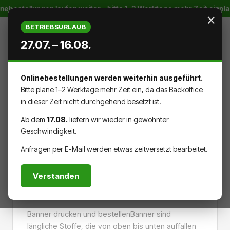
nebestellungen laufen weiter – bitte 1–2 Werktage mehr Zeit einpl
Zum Hauptinhalt springen
×
BETRIEBSURLAUB
27.07. – 16.08.
Onlinebestellungen werden weiterhin ausgeführt.
WARENK
DU HAST 0 PRODUKTE AUF DEM
Bitte plane 1–2 Werktage mehr Zeit ein, da das Backoffice
in dieser Zeit nicht durchgehend besetzt ist.
Ab dem
17.08.
liefern wir wieder in gewohnter
Geschwindigkeit.
AUSSENREKLAME
BANNER
Anfragen per E-Mail werden etwas zeitversetzt bearbeitet.
Verstanden
Werbebanner
Banner drucken und bestellenBanner sind
längliche Stoffe, die von oben bis unten auffallen