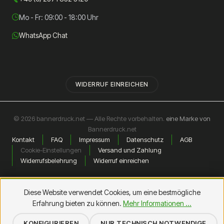
Mo - Fr: 09:00 - 18:00 Uhr
WhatsApp Chat
WIDERRUF EINREICHEN
© 2026 bannerdruck.net — Alle Rechte vorbehalten.
eine Marke von
Bannerdruck.net
Kontakt
FAQ
Impressum
Datenschutz
AGB
Cookie-Einstellungen
Versand und Zahlung
Widerrufsbelehrung
Widerruf einreichen
Diese Website verwendet Cookies, um eine bestmögliche
Erfahrung bieten zu können.
Mehr Informationen ...
KONFIGURIEREN
NUR TECHNISCH NOTWENDIGE