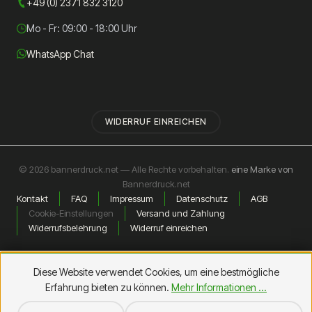
+49 (0) 2371 832 3120
Mo - Fr: 09:00 - 18:00 Uhr
WhatsApp Chat
WIDERRUF EINREICHEN
© 2026 bannerdruck.net — Alle Rechte vorbehalten.
eine Marke von
Bannerdruck.net
Kontakt
FAQ
Impressum
Datenschutz
AGB
Cookie-Einstellungen
Versand und Zahlung
Widerrufsbelehrung
Widerruf einreichen
Diese Website verwendet Cookies, um eine bestmögliche
Erfahrung bieten zu können.
Mehr Informationen ...