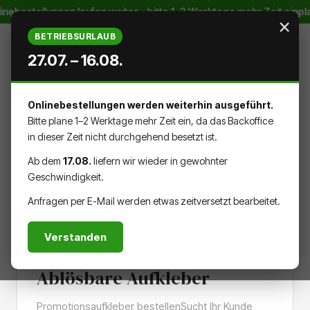
inebestellungen laufen weiter – bitte 1–2 Werktage mehr Zeit einp
Zum Hauptinhalt springen
×
BETRIEBSURLAUB
27.07. – 16.08.
Onlinebestellungen werden weiterhin ausgeführt.
WARENK
DU HAST 0 PRODUKTE AUF DEM
Bitte plane 1–2 Werktage mehr Zeit ein, da das Backoffice
in dieser Zeit nicht durchgehend besetzt ist.
Ab dem
17.08.
liefern wir wieder in gewohnter
Geschwindigkeit.
AUFKLEBER & DRUCKSACHEN
Anfragen per E-Mail werden etwas zeitversetzt bearbeitet.
KLEINES FORMAT
Verstanden
Ablösbare Aufkleber
Promotionsaufkleber bestellenSucht Ihr Kunde