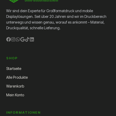
Folie, da sie sich leicht und ohne Luftblasen
anbringen lässt. Auf der Suche nach dem
Wir sind dein Experte für Großformatdruck und mobile
besten Preis-Leistungs-Verhältnis?
Displaylösungen. Seit über 20 Jahren sind wir im Druckbereich
Entscheiden Sie sich für QuaPro
unterwegs und wissen genau, worauf es ankommt – Material,
Promotional.Sie möchten einen ablösbaren
Aufkleber? 3M IJ20 und Orajet 3162 sind
Druckqualität, schnelle Lieferung.
beide ausgezeichnete Optionen für glatte
Oberflächen.
SHOP
Startseite
Alle Produkte
Warenkorb
Mein Konto
INFORMATIONEN