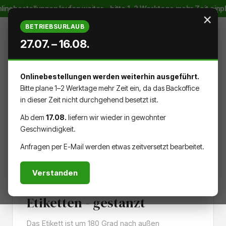
linebestellungen laufen weiter – bitte 1–2 Werktage mehr Zeit ein
Zum Hauptinhalt springen
×
BETRIEBSURLAUB
27.07. – 16.08.
Onlinebestellungen werden weiterhin ausgeführt.
WARENK
DU HAST 0 PRODUKTE AUF DEM
Bitte plane 1–2 Werktage mehr Zeit ein, da das Backoffice
in dieser Zeit nicht durchgehend besetzt ist.
Ab dem
17.08.
liefern wir wieder in gewohnter
Geschwindigkeit.
AUFKLEBER & DRUCKSACHEN
Anfragen per E-Mail werden etwas zeitversetzt bearbeitet.
KLEINES FORMAT
Verstanden
Etiketten - gestanzt
Das Etikett ist um 180 Grad nach außen