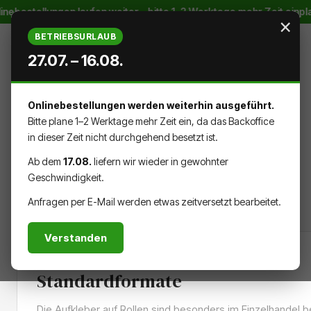
inebestellungen laufen weiter – bitte 1–2 Werktage mehr Zeit einp
Zum Hauptinhalt springen
×
BETRIEBSURLAUB
27.07. – 16.08.
Onlinebestellungen werden weiterhin ausgeführt.
WARENK
DU HAST 0 PRODUKTE AUF DEM
Bitte plane 1–2 Werktage mehr Zeit ein, da das Backoffice
in dieser Zeit nicht durchgehend besetzt ist.
Ab dem
17.08.
liefern wir wieder in gewohnter
Geschwindigkeit.
AUFKLEBER & DRUCKSACHEN
Anfragen per E-Mail werden etwas zeitversetzt bearbeitet.
Verstanden
Aufkleber auf Rollen -
Standardformate
Die Aufkleber auf Rollen sind besonders im Einzelhandel be