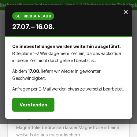
inebestellungen laufen weiter – bitte 1–2 Werktage mehr Zeit einp
Zum Hauptinhalt springen
×
BETRIEBSURLAUB
27.07. – 16.08.
Onlinebestellungen werden weiterhin ausgeführt.
WARENK
DU HAST 0 PRODUKTE AUF DEM
Bitte plane 1–2 Werktage mehr Zeit ein, da das Backoffice
in dieser Zeit nicht durchgehend besetzt ist.
Ab dem
17.08.
liefern wir wieder in gewohnter
Geschwindigkeit.
AUFKLEBER & DRUCKSACHEN
Anfragen per E-Mail werden etwas zeitversetzt bearbeitet.
Verstanden
Magnetfolie 0,85 mm
Magnetfolie bedrucken lassenMagnetfolie ist eine
weiße Folie aus magnetischem