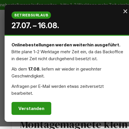
bestellungen laufen weiter – bitte 1–2 Werktage mehr Zeit einplan
m Hauptinhalt springen
Zur Suche springen
Zur Hauptnavigation springen
×
BETRIEBSURLAUB
27.07. – 16.08.
Onlinebestellungen werden weiterhin ausgeführt.
Bitte plane 1–2 Werktage mehr Zeit ein, da das Backoffice
STARTSEITE
AUSSENREKLAME
INNENREKLAME
in dieser Zeit nicht durchgehend besetzt ist.
Ab dem
17.08.
liefern wir wieder in gewohnter
NACHHALTIG
ZUBEHÖR
Geschwindigkeit.
Anfragen per E-Mail werden etwas zeitversetzt
bearbeitet.
AUFKLEBER & DRUCKSACHEN
Verstanden
Montagemagnete klein