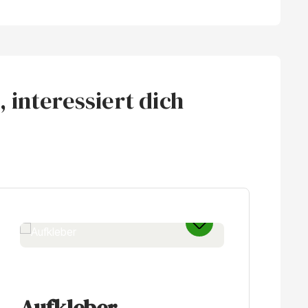
 interessiert dich
Aufkleber
A