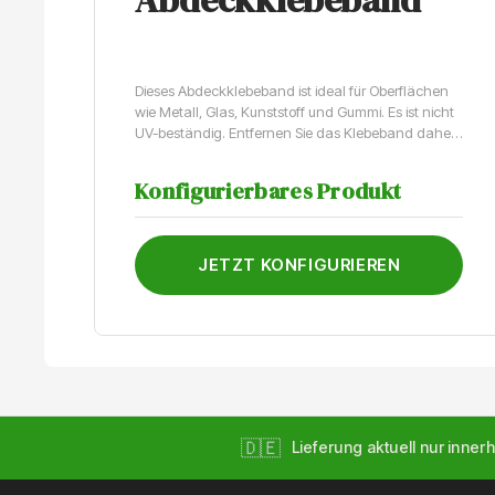
Dieses Abdeckklebeband ist ideal für Oberflächen
wie Metall, Glas, Kunststoff und Gummi. Es ist nicht
UV-beständig. Entfernen Sie das Klebeband daher
innerhalb von acht Stunden nach dem Einsatz im
Außenbereich.
Konfigurierbares Produkt
JETZT KONFIGURIEREN
🇩🇪
Lieferung aktuell nur innerh