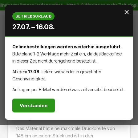
inebestellungen laufen weiter – bitte 1–2 Werktage mehr Zeit einp
Zum Hauptinhalt springen
×
BETRIEBSURLAUB
27.07. – 16.08.
Onlinebestellungen werden weiterhin ausgeführt.
WARENK
DU HAST 0 PRODUKTE AUF DEM
Bitte plane 1–2 Werktage mehr Zeit ein, da das Backoffice
in dieser Zeit nicht durchgehend besetzt ist.
Ab dem
17.08.
liefern wir wieder in gewohnter
Geschwindigkeit.
MATERIALIEN
FOLIE
Anfragen per E-Mail werden etwas zeitversetzt bearbeitet.
Verstanden
Orajet® 3162 - Weiß
Das Material hat eine maximale Druckbreite von
148 cm an einem Stück und ist in drei