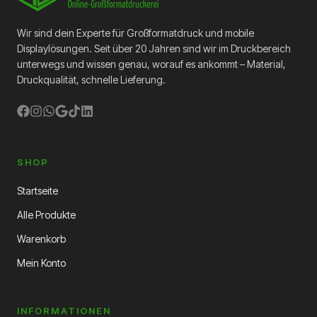
möchten, eben und trocken ist. Wenn die
Klebeschicht feucht wird, löst sie sich auf und
Wir sind dein Experte für Großformatdruck und mobile
klebt die 3M™ Scotchcal™ IJ20-114R Folie
Displaylösungen. Seit über 20 Jahren sind wir im Druckbereich
nicht mehr. Mit unseren Signtools und
unterwegs und wissen genau, worauf es ankommt – Material,
entfetter befestigen Sie diese selbstklebende
Folie noch schneller.
Druckqualität, schnelle Lieferung.
SHOP
Startseite
Alle Produkte
Warenkorb
Mein Konto
INFORMATIONEN