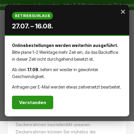
inebestellungen laufen weiter – bitte 1–2 Werktage mehr Zeit einp
Zum Hauptinhalt springen
×
BETRIEBSURLAUB
27.07. – 16.08.
Onlinebestellungen werden weiterhin ausgeführt.
WARENK
DU HAST 0 PRODUKTE AUF DEM
Bitte plane 1–2 Werktage mehr Zeit ein, da das Backoffice
in dieser Zeit nicht durchgehend besetzt ist.
Ab dem
17.08.
liefern wir wieder in gewohnter
Geschwindigkeit.
MATERIALIEN
Anfragen per E-Mail werden etwas zeitversetzt bearbeitet.
Verstanden
Deckenrahmen
Deckenrahmen bestellenMit unseren
Deckenrahmen können Sie mühelos die