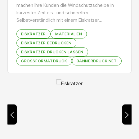
machen Ihre Kunden die Windschutzscheibe in
kürzester Zeit eis- und schneefrei.
Selbstverständlich mit einem Eiskratzer…
EISKRATZER
MATERIALIEN
EISKRATZER BEDRUCKEN
EISKRATZER DRUCKEN LASSEN
GROSSFORMATDRUCK
BANNERDRUCK.NET
Bildergalerie überspringen