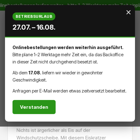
inebestellungen laufen weiter – bitte 1–2 Werktage mehr Zeit einp
Zum Hauptinhalt springen
×
BETRIEBSURLAUB
27.07. – 16.08.
Onlinebestellungen werden weiterhin ausgeführt.
WARENK
DU HAST 0 PRODUKTE AUF DEM
Bitte plane 1–2 Werktage mehr Zeit ein, da das Backoffice
in dieser Zeit nicht durchgehend besetzt ist.
Ab dem
17.08.
liefern wir wieder in gewohnter
Geschwindigkeit.
MATERIALIEN
Anfragen per E-Mail werden etwas zeitversetzt bearbeitet.
Verstanden
Eiskratzer
Nichts ist ärgerlicher als Eis auf der
Windschutzscheibe. Mit diesem Eiskratzer