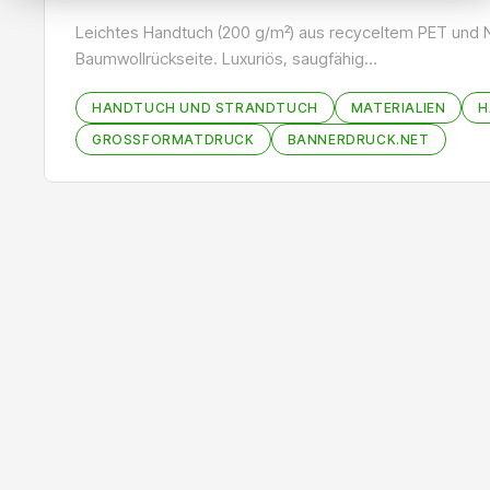
Leichtes Handtuch (200 g/m²) aus recyceltem PET und 
Baumwollrückseite. Luxuriös, saugfähig…
HANDTUCH UND STRANDTUCH
MATERIALIEN
H
GROSSFORMATDRUCK
BANNERDRUCK.NET
Bildergalerie überspringen