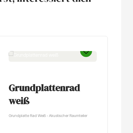
Grundplattenrad
R
weiß
Ku
Grundplatte Rad Weiß - Akustischer Raumteiler