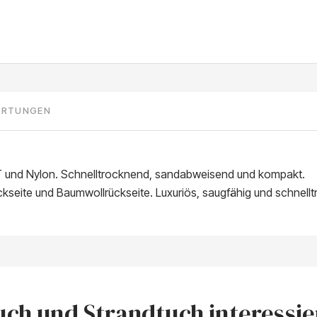
ERTUNGEN
T und Nylon. Schnelltrocknend, sandabweisend und kompakt.
seite und Baumwollrückseite. Luxuriös, saugfähig und schnell
ch und Strandtuch interessiers