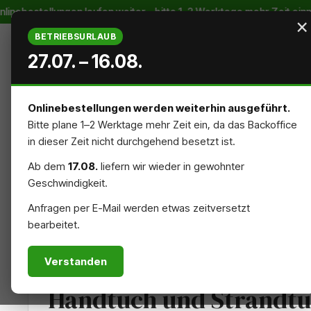
nebestellungen laufen weiter – bitte 1–2 Werktage mehr Zeit einpl
m Hauptinhalt springen
Zur Suche springen
Zur Hauptnavigation springen
×
BETRIEBSURLAUB
27.07. – 16.08.
Onlinebestellungen werden weiterhin ausgeführt.
Bitte plane 1–2 Werktage mehr Zeit ein, da das Backoffice
STARTSEITE
AUSSENREKLAME
INNENREKLAME
in dieser Zeit nicht durchgehend besetzt ist.
Ab dem
17.08.
liefern wir wieder in gewohnter
NACHHALTIG
ZUBEHÖR
Geschwindigkeit.
Anfragen per E-Mail werden etwas zeitversetzt
bearbeitet.
MATERIALIEN
Verstanden
Handtuch und Strandt