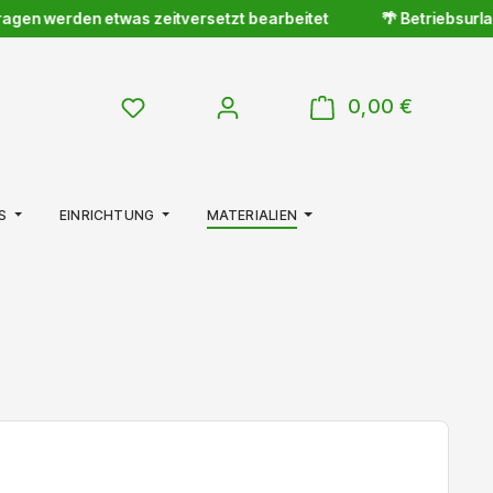
gen werden etwas zeitversetzt bearbeitet
🌴 Betriebsurlaub 
WARENKOR
DU HAST 0 PRODUKTE AUF DEM MERKZETTE
0,00 €
S
EINRICHTUNG
MATERIALIEN