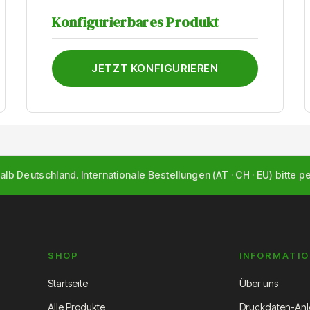
Konfigurierbares Produkt
JETZT KONFIGURIEREN
alb Deutschland. Internationale Bestellungen (AT · CH · EU) bitte p
SHOP
INFORMATI
Startseite
Über uns
Alle Produkte
Druckdaten-Anl