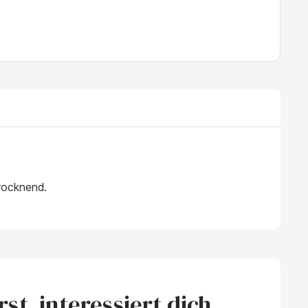
trocknend.
t, interessiert dich