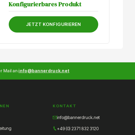
K
Konfigurierbares Produkt
JETZT KONFIGURIEREN
er Mail an
info@bannerdruck.net
ONEN
KONTAKT
info@bannerdruck.net
eitung
+49 (0) 2371 832 3120