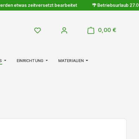
en etwas zeitversetzt bearbeitet
🌴 Betriebsurlaub 27.07.–1
WARENKOR
DU HAST 0 PRODUKTE AUF DEM MERKZETTE
0,00 €
S
EINRICHTUNG
MATERIALIEN