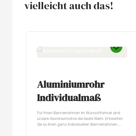
vielleicht auch das!
Produktgalerie überspringen
Aluminiumrohr
Individualmaß
Für Ihren Bannerrahmen im Wunschformat sind
unsere Aluminiumrohre die beste Wahl. Entwerfen
Sie so ihren ganz individuellen Bannerrahmen.
Lieferbar innerhalb von 4 Werktagen.Qualitativ
hochwertige Aluminiumrohre für Ihre