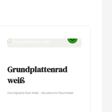
Grundplattenrad
R
weiß
Ku
Grundplatte Rad Weiß - Akustischer Raumteiler