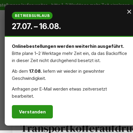
lungen laufen weiter – bitte 1–2 Werktage mehr Zeit einplanen · a
m Hauptinhalt springen
Zur Suche springen
Zur Hauptnavigation springen
×
BETRIEBSURLAUB
27.07. – 16.08.
Onlinebestellungen werden weiterhin ausgeführt.
Bitte plane 1–2 Werktage mehr Zeit ein, da das Backoffice
STARTSEITE
AUSSENREKLAME
INNENREKLAME
in dieser Zeit nicht durchgehend besetzt ist.
Ab dem
17.08.
liefern wir wieder in gewohnter
NACHHALTIG
ZUBEHÖR
Geschwindigkeit.
Anfragen per E-Mail werden etwas zeitversetzt
bearbeitet.
MESSEN & EVENTS
DEKO
Verstanden
Transportkofferaufdru